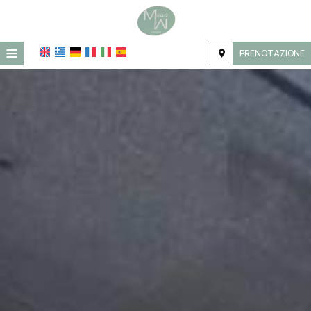
≡
PRENOTAZIONE
HOME
POSIZIONE
ALLOGGIO
STRUTTURE
GALLERIA FOTOGRAFICA