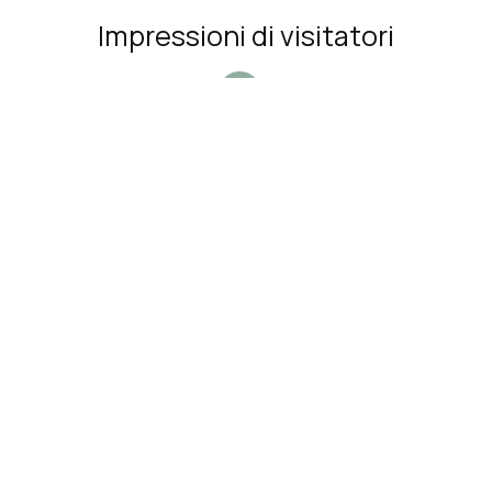
Impressioni di visitatori
"Was wonderful loved it"
Modern, clean and hosts were nice,
complementary water ! I would go back and
...
recommend !!